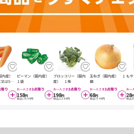
（国内産）
ピーマン（国内産）
ブロッコリー（国内
玉ねぎ（国内産） １
もや
本又はS４
１袋
産） １株
個
点限り
3
点限り
3
点限り
3
点限り
お一人さま
お一人さま
お一人さま
お一
158
198
68
28
円
円
円
税込
170.64
円
税込
213.84
円
税込
73.44
円
税込
3