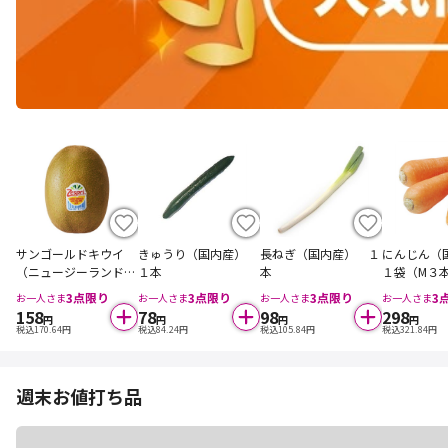
サンゴールドキウイ
きゅうり（国内産）
長ねぎ（国内産） １
にんじん
（ニュージーランド
１本
本
１袋（M３
産） １コ
本）
3
点限り
3
点限り
3
点限り
3
お一人さま
お一人さま
お一人さま
お一人さま
158
78
98
298
円
円
円
円
税込
170.64
円
税込
84.24
円
税込
105.84
円
税込
321.84
円
週末お値打ち品