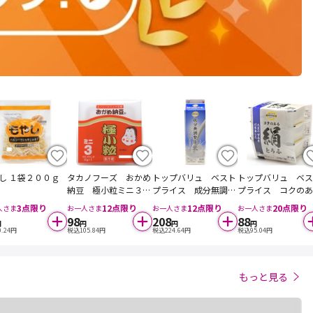
し １袋２００ｇ
タカノフーズ おかめ
トップバリュ ベスト
トップバリュ ベス
納豆 極小粒ミニ３
プライス 成分無調整
プライス コクのあ
５０ｇ×３個入
牛乳 １０００ｍｌ
絹とうふ １５０ｇ
3
点限り
12
点限り
12
点限り
20
点限り
人さま
お一人さま
お一人さま
お一人さま
３個入
98
208
88
円
円
円
円
0.24
円
税込
105.84
円
税込
224.64
円
税込
95.04
円
もっと見る