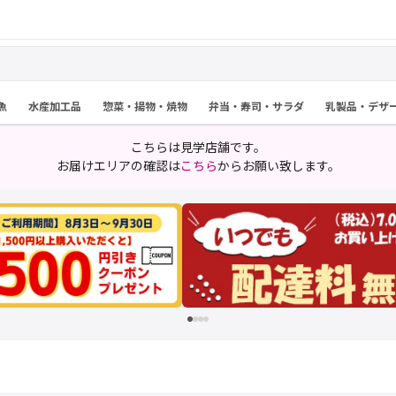
魚
水産加工品
惣菜・揚物・焼物
弁当・寿司・サラダ
乳製品・デザ
こちらは見学店舗です。
お届けエリアの確認は
こちら
からお願い致します。