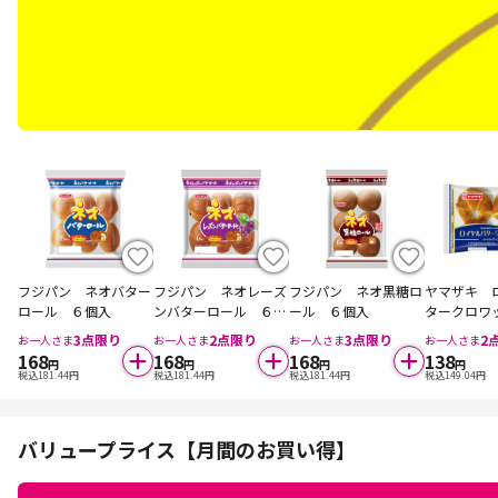
フジパン ネオバター
フジパン ネオレーズ
フジパン ネオ黒糖ロ
ヤマザキ 
ロール ６個入
ンバターロール ６個
ール ６個入
タークロワ
入
個入
3
点限り
2
点限り
3
点限り
2
お一人さま
お一人さま
お一人さま
お一人さま
168
168
168
138
円
円
円
円
税込
181.44
円
税込
181.44
円
税込
181.44
円
税込
149.04
円
バリュープライス【月間のお買い得】