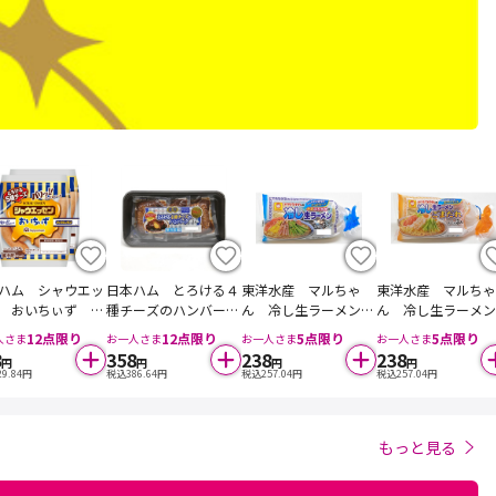
ハム シャウエッ
日本ハム とろける４
東洋水産 マルちゃ
東洋水産 マルちゃ
 おいちぃず と
種チーズのハンバー
ん 冷し生ラーメン
ん 冷し生ラーメ
る５種チーズ ９
グ ３個入
３人前
ごまだれ ３人前
12
点限り
12
点限り
5
点限り
5
点限り
人さま
お一人さま
お一人さま
お一人さま
×２袋入
8
358
238
238
円
円
円
円
29.84
円
税込
386.64
円
税込
257.04
円
税込
257.04
円
もっと見る