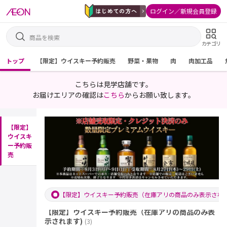
ログイン／新規会員登録
カテゴリ
トップ
【限定】ウイスキー予約販売
野菜・果物
肉
肉加工品
こちらは見学店舗です。
お届けエリアの確認は
こちら
からお願い致します。
【限定】
ウイスキ
ー予約販
売
【限定】ウイスキー予約販売（在庫アリの商品のみ表示されま
【限定】ウイスキー予約販売（在庫アリの商品のみ表
示されます)
(
3
)