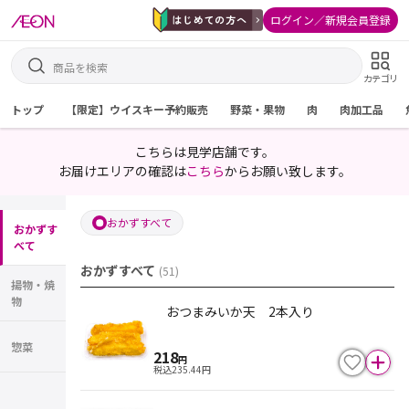
ログイン／新規会員登録
カテゴリ
トップ
【限定】ウイスキー予約販売
野菜・果物
肉
肉加工品
こちらは見学店舗です。
お届けエリアの確認は
こちら
からお願い致します。
おかずすべて
おかずす
べて
おかずすべて
(
51
)
揚物・焼
物
おつまみいか天 2本入り
惣菜
218
円
税込
235.44
円