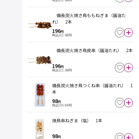
備長炭火焼き鳥ももねぎま（醤油た
れ） 2本
196
円
税込
211.68
円
備長炭火焼き鳥皮串（醤油たれ） 2本
196
円
税込
211.68
円
備長炭火焼き鳥つくね串（醤油たれ） 1
本
98
円
税込
105.84
円
焼鳥串ねぎま（塩） 1本
98
円