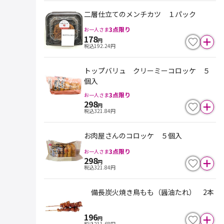
二層仕立てのメンチカツ １パック
3
点限り
お一人さま
178
円
税込
192.24
円
トップバリュ クリーミーコロッケ ５
個入
3
点限り
お一人さま
298
円
税込
321.84
円
お肉屋さんのコロッケ ５個入
3
点限り
お一人さま
298
円
税込
321.84
円
備長炭火焼き鳥もも（醤油たれ） 2本
196
円
税込
211.68
円