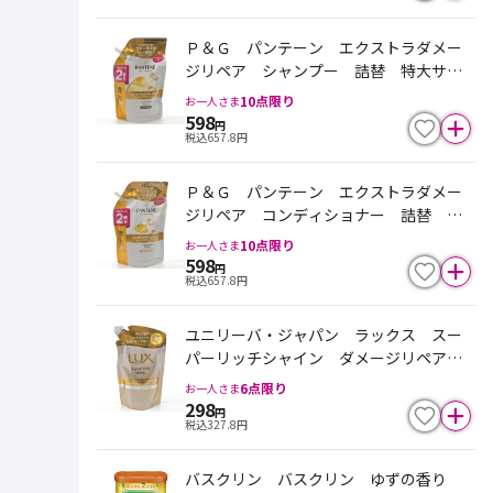
Ｐ＆Ｇ パンテーン エクストラダメー
ジリペア シャンプー 詰替 特大サイ
ズ ６００ｍｌ
10
点限り
お一人さま
598
円
税込
657.8
円
Ｐ＆Ｇ パンテーン エクストラダメー
ジリペア コンディショナー 詰替 特
大サイズ ６００ｇ
10
点限り
お一人さま
598
円
税込
657.8
円
ユニリーバ・ジャパン ラックス スー
パーリッチシャイン ダメージリペア
補修コンディショナー 詰替 ２８０ｇ
6
点限り
お一人さま
298
円
税込
327.8
円
バスクリン バスクリン ゆずの香り