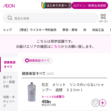
ログイン／新規会員登録
カテゴリ
トップ
【限定】ウイスキー予約販売
野菜・果物
肉
肉加工品
こちらは見学店舗です。
お届けエリアの確認は
こちら
からお願い致します。
健康美容すべて
健康美容
すべて
健康美容すべて
(
165
)
歯ブラ
シ・歯磨
花王 メリット リンスのいらないシャ
き粉
ンプー 詰替 ３２０ｍｌ
3
点限り
お一人さま
洗顔・ボ
458
ディソー
円
税込
503.8
円
プ