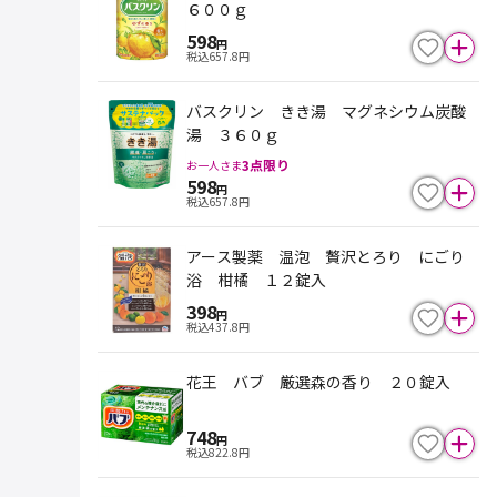
６００ｇ
598
円
税込
657.8
円
バスクリン きき湯 マグネシウム炭酸
湯 ３６０ｇ
3
点限り
お一人さま
598
円
税込
657.8
円
アース製薬 温泡 贅沢とろり にごり
浴 柑橘 １２錠入
398
円
税込
437.8
円
花王 バブ 厳選森の香り ２０錠入
748
円
税込
822.8
円