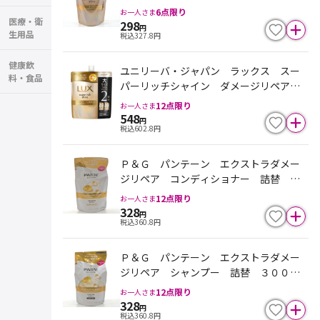
補修シャンプー 詰替 ２８０ｇ
6
点限り
お一人さま
医療・衛
298
円
生用品
税込
327.8
円
健康飲
ユニリーバ・ジャパン ラックス スー
料・食品
パーリッチシャイン ダメージリペア
補修シャンプー 詰替大 ５６０ｇ
12
点限り
お一人さま
548
円
税込
602.8
円
Ｐ＆Ｇ パンテーン エクストラダメー
ジリペア コンディショナー 詰替 ３
００ｇ
12
点限り
お一人さま
328
円
税込
360.8
円
Ｐ＆Ｇ パンテーン エクストラダメー
ジリペア シャンプー 詰替 ３００ｍ
ｌ
12
点限り
お一人さま
328
円
税込
360.8
円