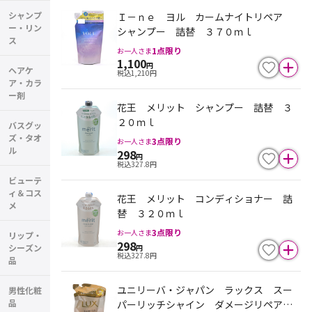
シャンプ
Ｉ－ｎｅ ヨル カームナイトリペア
ー・リン
シャンプー 詰替 ３７０ｍｌ
ス
1
点限り
お一人さま
1,100
円
ヘアケ
税込
1,210
円
ア・カラ
ー剤
花王 メリット シャンプー 詰替 ３
２０ｍｌ
バスグッ
ズ・タオ
3
点限り
お一人さま
ル
298
円
税込
327.8
円
ビューテ
ィ＆コス
花王 メリット コンディショナー 詰
メ
替 ３２０ｍｌ
3
点限り
お一人さま
リップ・
298
シーズン
円
税込
327.8
円
品
ユニリーバ・ジャパン ラックス スー
男性化粧
品
パーリッチシャイン ダメージリペア