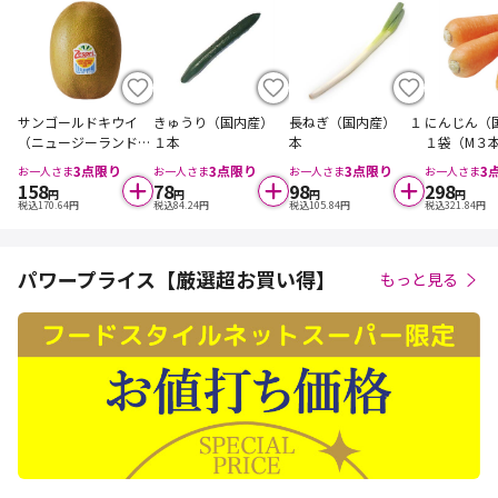
サンゴールドキウイ
きゅうり（国内産）
長ねぎ（国内産） １
にんじん
（ニュージーランド
１本
本
１袋（M３
産） １コ
本）
3
点限り
3
点限り
3
点限り
3
お一人さま
お一人さま
お一人さま
お一人さま
158
78
98
298
円
円
円
円
税込
170.64
円
税込
84.24
円
税込
105.84
円
税込
321.84
円
パワープライス【厳選超お買い得】
もっと見る