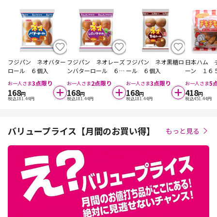
フジパン ネオバター
フジパン ネオレーズ
フジパン ネオ黒糖ロ
日本ハム 
ロール ６個入
ンバターロール ６個
ール ６個入
ーン １６
入
3
点限り
2
点限り
3
点限り
5
お一人さま
お一人さま
お一人さま
お一人さま
168
168
168
418
円
円
円
円
税込
181.44
円
税込
181.44
円
税込
181.44
円
税込
451.44
円
バリュープライス【月間のお買い得】
もっと見る