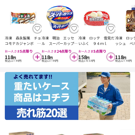
冷凍 森永製菓 チョ
冷凍 明治 エッセ
冷凍 ロッテ 雪見だ
冷凍 ロッ
コモナカジャンボ １
ル スーパーカップ
いふく ９４ｍｌ
ッシュ ベ
５０ｍｌ
超バニラ ２００ｍｌ
コレート 
5
点限り
24
点限り
5
点限り
お一人さま
お一人さま
お一人さま
118
118
158
118
円
円
円
円
税込
127.44
円
税込
127.44
円
税込
170.64
円
税込
127.44
円