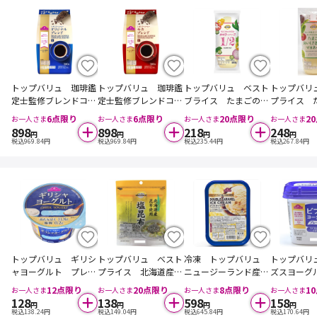
トップバリュ 珈琲鑑
トップバリュ 珈琲鑑
トップバリュ ベスト
トップバリ
定士監修ブレンドコー
定士監修ブレンドコー
ブライス たまごのコ
プライス 
ヒー レギュラーコー
ヒー レギュラーコー
クと旨み カロリーハ
いしさまる
6
点限り
6
点限り
20
点限り
20
お一人さま
お一人さま
お一人さま
お一人さま
ヒー オリジナルブレ
ヒー モカブレンド
ーフ ４００ｇ
ーズ ４０
898
898
218
248
円
円
円
円
ンド 豆 ３８０ｇ
豆 ３８０ｇ
税込
969.84
円
税込
969.84
円
税込
235.44
円
税込
267.84
円
トップバリュ ギリシ
トップバリュ べスト
冷凍 トップバリュ
トップバリ
ャヨーグルト プレー
プライス 北海道産昆
ニュージーランド産の
ズスヨーグ
ン １１０ｇ
布使用 塩昆布 ２８
生乳を使用 ダブルキ
ーン ４５
12
点限り
20
点限り
8
点限り
10
お一人さま
お一人さま
お一人さま
お一人さま
ｇ
ャラメルアイスクリー
128
138
598
158
円
円
円
円
ム １Ｌ
税込
138.24
円
税込
149.04
円
税込
645.84
円
税込
170.64
円