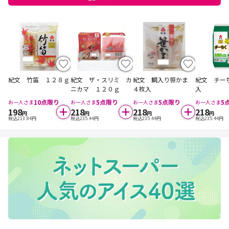
紀文 竹笛 １２８ｇ
紀文 ザ・スリミ カ
紀文 鯛入り笹かま
紀文 チー
ニカマ １２０ｇ
４枚入
入
10
点限り
5
点限り
5
点限り
5
お一人さま
お一人さま
お一人さま
お一人さま
198
218
218
218
円
円
円
円
税込
213.84
円
税込
235.44
円
税込
235.44
円
税込
235.44
円