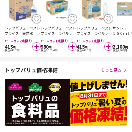
トップバリュ ベスト
トップバリュ ベスト
トップバリュ ベスト
サントリ
プライス 天然水 ２
プライス ラベルレス
プライス ラベルレス
５５０ｍｌ
Ｌ×６本【ケース販
天然水 ５００ｍｌ×
天然水 ２Ｌ×６本
【ケース販
2
点限り
1
点限り
3
点限り
お一人さま
お一人さま
お一人さま
売】
２４本【ケース販売】
【ケース販売】 ※ケ
415
980
415
2,100
円
円
円
円
※ケース販売のみに
ース販売のみになりま
税込
448.2
円
税込
1,058.4
円
税込
448.2
円
税込
2,268
円
なります
す
トップバリュ価格凍結
もっと見る