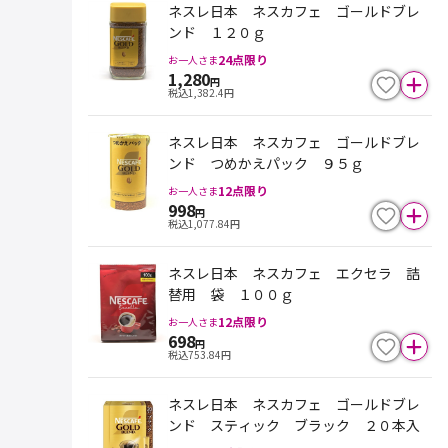
ネスレ日本 ネスカフェ ゴールドブレ
ンド １２０ｇ
24
点限り
お一人さま
1,280
円
税込
1,382.4
円
ネスレ日本 ネスカフェ ゴールドブレ
ンド つめかえパック ９５ｇ
12
点限り
お一人さま
998
円
税込
1,077.84
円
ネスレ日本 ネスカフェ エクセラ 詰
替用 袋 １００ｇ
12
点限り
お一人さま
698
円
税込
753.84
円
ネスレ日本 ネスカフェ ゴールドブレ
ンド スティック ブラック ２０本入