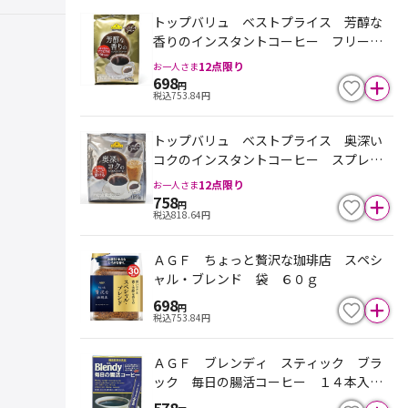
トップバリュ ベストプライス 芳醇な
香りのインスタントコーヒー フリーズ
ドライ １２０ｇ
12
点限り
お一人さま
698
円
税込
753.84
円
トップバリュ ベストプライス 奥深い
コクのインスタントコーヒー スプレー
ドライ １５０ｇ
12
点限り
お一人さま
758
円
税込
818.64
円
ＡＧＦ ちょっと贅沢な珈琲店 スペシ
ャル・ブレンド 袋 ６０ｇ
698
円
税込
753.84
円
ＡＧＦ ブレンディ スティック ブラ
ック 毎日の腸活コーヒー １４本入
（機能性表示食品）