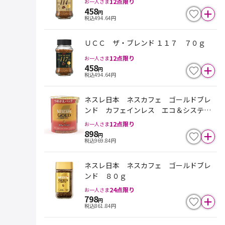
12
点限り
お一人さま
458
円
税込
494.64
円
ＵＣＣ ザ・ブレンド １１７ ７０ｇ
12
点限り
お一人さま
458
円
税込
494.64
円
ネスレ日本 ネスカフェ ゴールドブレ
ンド カフェインレス エコ＆システム
パック 詰替 ６０ｇ
12
点限り
お一人さま
898
円
税込
969.84
円
ネスレ日本 ネスカフェ ゴールドブレ
ンド ８０ｇ
24
点限り
お一人さま
798
円
税込
861.84
円