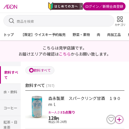
ログイン／新規会員登録
カテゴリ
トップ
【限定】ウイスキー予約販売
野菜・果物
肉
肉加工品
こちらは見学店舗です。
お届けエリアの確認は
こちら
からお願い致します。
飲料すべて
飲料すべ
て
飲料すべて
(
707
)
水・飲料
森永製菓 スパークリング甘酒 １９０
ｍｌ
コーヒー
5
点限り
お一人さま
128
円
税込
138.24
円
紅茶・日
本茶