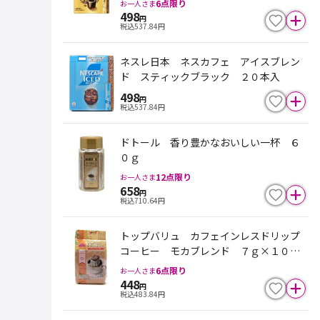
6
点限り
お一人さま
498
円
税込
537.84
円
ネスレ日本 ネスカフェ アイスブレン
ド スティックブラック ２０本入
498
円
税込
537.84
円
ドトール 香り豊かなおいしい一杯 ６
０ｇ
12
点限り
お一人さま
658
円
税込
710.64
円
トップバリュ カフェインレスドリップ
コーヒー モカブレンド ７ｇ×１０袋
入
6
点限り
お一人さま
448
円
税込
483.84
円