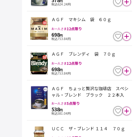
578
円
税込
624.24
円
ＡＧＦ マキシム 袋 ６０ｇ
12
点限り
お一人さま
698
円
税込
753.84
円
ＡＧＦ ブレンディ 袋 ７０ｇ
12
点限り
お一人さま
698
円
税込
753.84
円
ＡＧＦ ちょっと贅沢な珈琲店 スペシ
ャル・ブレンド ブラック ２２本入
5
点限り
お一人さま
538
円
税込
581.04
円
ＵＣＣ ザ・ブレンド １１４ ７０ｇ