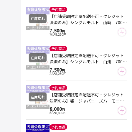
予約商品
【店舗受取限定※配送不可・クレジット
在庫切れ
決済のみ】シングルモルト 山崎 700m
l（箱なし）※おひとり様３点まで
7,500
円
税込
8,250
円
予約商品
【店舗受取限定※配送不可・クレジット
在庫切れ
決済のみ】シングルモルト 白州 700m
l（箱なし）※おひとり様３点まで
7,500
円
税込
8,250
円
予約商品
【店舗受取限定※配送不可・クレジット
在庫切れ
決済のみ】響 ジャパニーズハーモニ
ー 700ml（箱なし）※おひとり様３点
8,000
円
まで
税込
8,800
円
予約商品