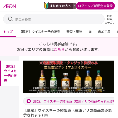
ログイン／新規会員登録
カテゴリ
トップ
【限定】ウイスキー予約販売
野菜・果物
肉
肉加工品
こちらは見学店舗です。
お届けエリアの確認は
こちら
からお願い致します。
【限定】
ウイスキ
ー予約販
売
【限定】ウイスキー予約販売（在庫アリの商品のみ表示されま
【限定】ウイスキー予約販売（在庫アリの商品のみ表
示されます)
(
8
)