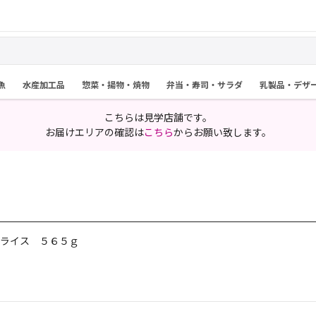
魚
水産加工品
惣菜・揚物・焼物
弁当・寿司・サラダ
乳製品・デザ
こちらは見学店舗です。
お届けエリアの確認は
こちら
からお願い致します。
ライス ５６５ｇ