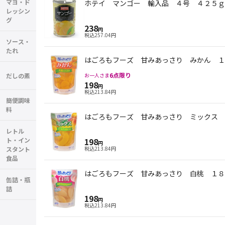
マヨ・ド
ホテイ マンゴー 輸入品 ４号 ４２５ｇ
レッシン
グ
238
円
税込
257.04
円
ソース・
たれ
はごろもフーズ 甘みあっさり みかん １
6
点限り
だしの素
お一人さま
198
円
税込
213.84
円
簡便調味
料
はごろもフーズ 甘みあっさり ミックス 
レトル
ト・イン
198
円
スタント
税込
213.84
円
食品
はごろもフーズ 甘みあっさり 白桃 １８
缶詰・瓶
詰
198
円
税込
213.84
円