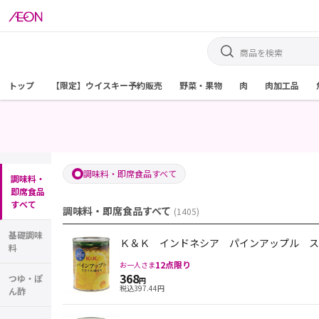
トップ
【限定】ウイスキー予約販売
野菜・果物
肉
肉加工品
調味料・即席食品すべて
調味料・
即席食品
すべて
調味料・即席食品すべて
(
1405
)
基礎調味
Ｋ＆Ｋ インドネシア パインアップル ス
料
12
点限り
お一人さま
368
つゆ・ぽ
円
税込
397.44
円
ん酢