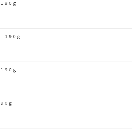
１９０ｇ
 １９０ｇ
１９０ｇ
９０ｇ