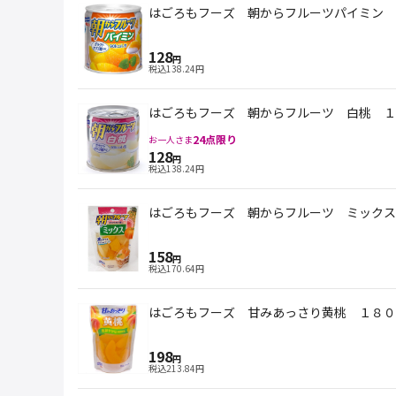
はごろもフーズ 朝からフルーツパイミン 
128
円
税込
138.24
円
はごろもフーズ 朝からフルーツ 白桃 １
24
点限り
お一人さま
128
円
税込
138.24
円
はごろもフーズ 朝からフルーツ ミックス
158
円
税込
170.64
円
はごろもフーズ 甘みあっさり黄桃 １８０
198
円
税込
213.84
円