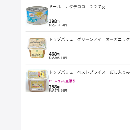
ドール ナタデココ ２２７ｇ
198
円
税込
213.84
円
トップバリュ グリーンアイ オーガニック
468
円
税込
505.44
円
トップバリュ ベストプライス だし入りみ
8
点限り
お一人さま
258
円
税込
278.64
円