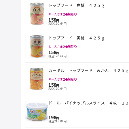
トップフード 白桃 ４２５ｇ
24
点限り
お一人さま
158
円
税込
170.64
円
トップフード 黄桃 ４２５ｇ
24
点限り
お一人さま
158
円
税込
170.64
円
カーギル トップフード みかん ４２５ｇ
24
点限り
お一人さま
158
円
税込
170.64
円
ドール パイナップルスライス ４枚 ２３
198
円
税込
213.84
円