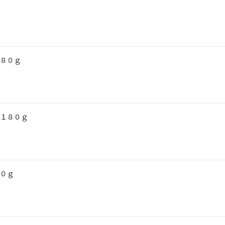
８０ｇ
１８０ｇ
０ｇ