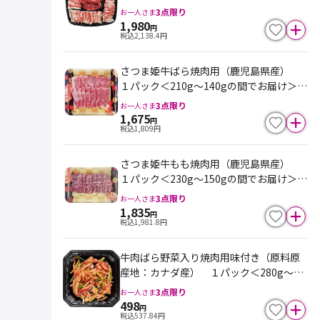
カ産 １パック５００g 100ｇ当り396
3
点限り
お一人さま
円
1,980
円
税込
2,138.4
円
さつま姫牛ばら焼肉用（鹿児島県産）
１パック＜210g～140gの間でお届け＞10
0ｇ当り798円 ※最終売価は100ｇ単価
3
点限り
お一人さま
×重量となります
1,675
円
税込
1,809
円
さつま姫牛もも焼肉用（鹿児島県産）
１パック＜230g～150gの間でお届け＞10
0ｇ当り798円 ※最終売価は100ｇ単価
3
点限り
お一人さま
×重量となります
1,835
円
税込
1,981.8
円
牛肉ばら野菜入り焼肉用味付き（原料原
産地：カナダ産） １パック＜280g～20
0gの間でお届け＞100ｇ当り178円 ※最
3
点限り
お一人さま
終売価は100ｇ単価×重量となります
498
円
税込
537.84
円