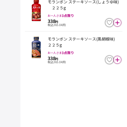
モランボン ステーキソース(しょうゆ味)
２２５g
3
点限り
お一人さま
338
円
税込
365.04
円
モランボン ステーキソース(黒胡椒味)
２２５g
3
点限り
お一人さま
338
円
税込
365.04
円