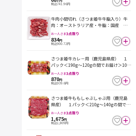
円
税込
741.96
円
牛肉小間切れ（さつま姫牛牛脂入り）牛
肉：オーストラリア産・牛脂：国産 １
パック＜280g～190gの間でお届け＞100
3
点限り
お一人さま
ｇ当り298円 ※最終売価は100ｇ単価×
834
円
税込
900.72
円
重量となります
さつま姫牛カレ－用（鹿児島県産） １
パック＜190g～120gの間でお届け＞100
ｇ当り458円 ※最終売価は100ｇ単価×
3
点限り
お一人さま
重量となります
870
円
税込
939.6
円
さつま姫牛ももしゃぶしゃぶ用（鹿児島
県産） １パック＜210g～140gの間でお
届け＞100ｇ当り798円 ※最終売価は10
3
点限り
お一人さま
0ｇ単価×重量となります
1,675
円
税込
1,809
円