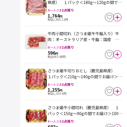
県産） １パック＜180g～120gの間でお
届け＞100ｇ当り980円 ※最終売価は10
3
点限り
お一人さま
0ｇ単価×重量となります
1,764
円
税込
1,905.12
円
牛肉小間切れ（さつま姫牛牛脂入り）牛
肉：オーストラリア産・牛脂：国産 １
パック＜200g～120gの間でお届け＞100
3
点限り
お一人さま
ｇ当り298円 ※最終売価は100ｇ単価×
596
円
税込
643.68
円
重量となります
さつま姫牛切りおとし（鹿児島県産）
１パック＜210g～140gの間でお届け＞10
0ｇ当り598円 ※最終売価は100ｇ単価
3
点限り
お一人さま
×重量となります
1,255
円
税込
1,355.4
円
さつま姫牛小間切れ（鹿児島県産） １
パック＜150g～90gの間でお届け＞100ｇ
当り458円 ※最終売価は100ｇ単価×重
3
点限り
お一人さま
量となります
687