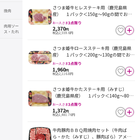
さつま姫牛ヒレステ－キ用（鹿児島県
挽肉
産） １パック＜150g～90gの間でお届
け＞100ｇ当り1580円 ※最終売価は100
3
点限り
お一人さま
肉用ソー
ｇ単価×重量となります
2,370
円
ス・たれ
税込
2,559.6
円
さつま姫牛ロースステ－キ用（鹿児島県
産） １パック＜200g～130gの間でお届
け＞100ｇ当り980円 ※最終売価は100
3
点限り
お一人さま
ｇ単価×重量となります
1,960
円
税込
2,116.8
円
さつま姫牛かたステ－キ用（みすじ）
（鹿児島県産） １パック＜140g～80g
の間でお届け＞100ｇ当り980円 ※最終
3
点限り
お一人さま
売価は100ｇ単価×重量となります
1,372
円
税込
1,481.76
円
牛肉豚肉ＢＢＱ用焼肉セット（牛肉ば
ら・かた（みすじ）、豚肉ばら）アメリ