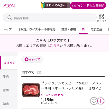
ログイン／新規会員登録
カテゴリ
トップ
【限定】ウイスキー予約販売
野菜・果物
肉
肉加工品
こちらは見学店舗です。
お届けエリアの確認は
こちら
からお願い致します。
肉すべて
肉すべて
肉すべて
(
121
)
牛肉
ブラックアンガスビーフかたロースステ
ーキ用（オーストラリア産） １枚＜290
豚肉
g～200gの間でお届け＞100ｇ当り398
3
点限り
お一人さま
円 ※最終売価は100ｇ単価×重量となり
1,154
円
税込
1,246.32
円
ます
鶏肉