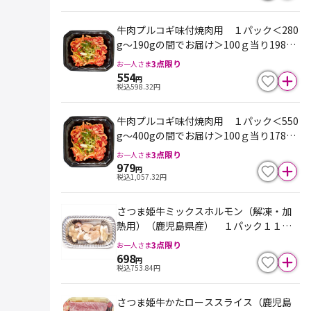
牛肉プルコギ味付焼肉用 １パック＜280
g～190gの間でお届け＞100ｇ当り198
円 ※最終売価は100ｇ単価×重量となり
3
点限り
お一人さま
ます
554
円
税込
598.32
円
牛肉プルコギ味付焼肉用 １パック＜550
g～400gの間でお届け＞100ｇ当り178
円 ※最終売価は100ｇ単価×重量となり
3
点限り
お一人さま
ます
979
円
税込
1,057.32
円
さつま姫牛ミックスホルモン（解凍・加
熱用）（鹿児島県産） １パック１１０
ｇ
3
点限り
お一人さま
698
円
税込
753.84
円
さつま姫牛かたローススライス（鹿児島