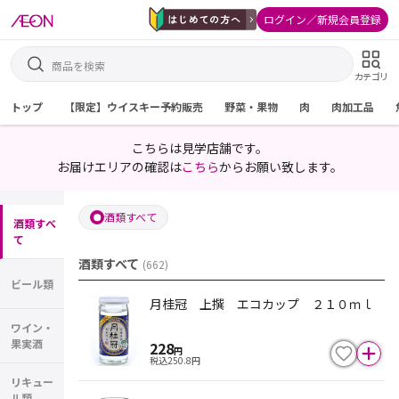
ログイン／新規会員登録
カテゴリ
トップ
【限定】ウイスキー予約販売
野菜・果物
肉
肉加工品
こちらは見学店舗です。
お届けエリアの確認は
こちら
からお願い致します。
酒類すべて
酒類すべ
て
酒類すべて
(
662
)
ビール類
月桂冠 上撰 エコカップ ２１０ｍｌ
ワイン・
果実酒
228
円
税込
250.8
円
リキュー
ル類