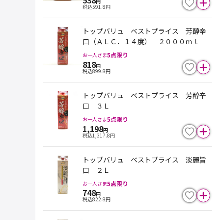
538
円
税込
591.8
円
トップバリュ ベストプライス 芳醇辛
口（ＡＬＣ．１４度） ２０００ｍｌ
5
点限り
お一人さま
818
円
税込
899.8
円
トップバリュ ベストプライス 芳醇辛
口 ３Ｌ
5
点限り
お一人さま
1,198
円
税込
1,317.8
円
トップバリュ ベストプライス 淡麗旨
口 ２Ｌ
5
点限り
お一人さま
748
円
税込
822.8
円