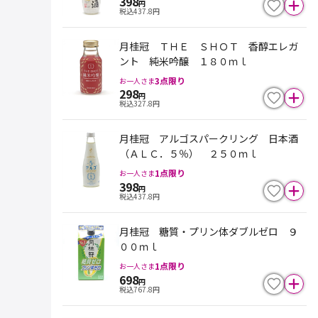
398
円
税込
437.8
円
月桂冠 ＴＨＥ ＳＨＯＴ 香醇エレガ
ント 純米吟醸 １８０ｍｌ
3
点限り
お一人さま
298
円
税込
327.8
円
月桂冠 アルゴスパークリング 日本酒
（ＡＬＣ．５％） ２５０ｍｌ
1
点限り
お一人さま
398
円
税込
437.8
円
月桂冠 糖質・プリン体ダブルゼロ ９
００ｍｌ
1
点限り
お一人さま
698
円
税込
767.8
円