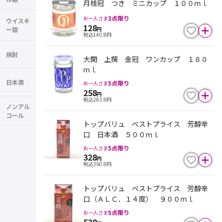
月桂冠 つき ミニカップ １００ｍｌ
3
点限り
お一人さま
ウイスキ
128
ー類
円
税込
140.8
円
焼酎
大関 上撰 金冠 ワンカップ １８０
ｍｌ
日本酒
5
点限り
お一人さま
258
円
税込
283.8
円
ノンアル
コール
トップバリュ ベストプライス 芳醇辛
口 日本酒 ５００ｍｌ
5
点限り
お一人さま
328
円
税込
360.8
円
トップバリュ ベストプライス 芳醇辛
口（ＡＬＣ．１４度） ９００ｍｌ
5
点限り
お一人さま