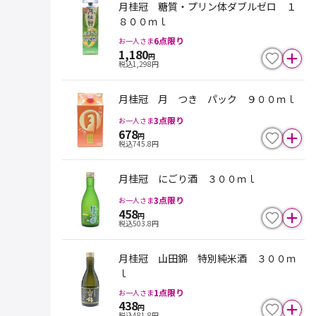
月桂冠 糖質・プリン体ダブルゼロ １
８００ｍｌ
6
点限り
お一人さま
1,180
円
税込
1,298
円
月桂冠 月 つき パック ９００ｍｌ
3
点限り
お一人さま
678
円
税込
745.8
円
月桂冠 にごり酒 ３００ｍｌ
3
点限り
お一人さま
458
円
税込
503.8
円
月桂冠 山田錦 特別純米酒 ３００ｍ
ｌ
1
点限り
お一人さま
438
円
税込
481.8
円