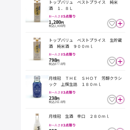
トップバリュ ベストプライス 純米
酒 １．８Ｌ
5
点限り
お一人さま
1,280
円
税込
1,408
円
トップバリュ ベストプライス 生貯蔵
酒 純米酒 ９００ｍｌ
5
点限り
お一人さま
798
円
税込
877.8
円
月桂冠 ＴＨＥ ＳＨＯＴ 芳醇クラシ
ック 上撰生詰 １８０ｍｌ
3
点限り
お一人さま
238
円
税込
261.8
円
月桂冠 生酒 辛口 ２８０ｍｌ
3
点限り
お一人さま