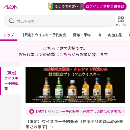
ログイン／新規会員登録
カテゴリ
トップ
【限定】ウイスキー予約販売
野菜・果物
肉
肉加工品
こちらは見学店舗です。
お届けエリアの確認は
こちら
からお願い致します。
【限定】
ウイスキ
ー予約販
売
【限定】ウイスキー予約販売（在庫アリの商品のみ表示されま
【限定】ウイスキー予約販売（在庫アリの商品のみ表
示されます)
(
3
)