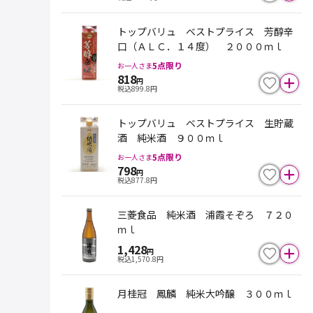
トップバリュ ベストプライス 芳醇辛
口（ＡＬＣ．１４度） ２０００ｍｌ
5
点限り
お一人さま
818
円
税込
899.8
円
トップバリュ ベストプライス 生貯蔵
酒 純米酒 ９００ｍｌ
5
点限り
お一人さま
798
円
税込
877.8
円
三菱食品 純米酒 浦霞そぞろ ７２０
ｍｌ
1,428
円
税込
1,570.8
円
月桂冠 鳳麟 純米大吟醸 ３００ｍｌ