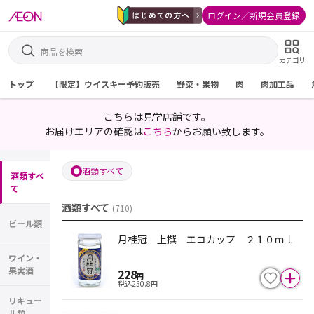
ログイン／新規会員登録
カテゴリ
トップ
【限定】ウイスキー予約販売
野菜・果物
肉
肉加工品
こちらは見学店舗です。
お届けエリアの確認は
こちら
からお願い致します。
酒類すべて
酒類すべ
て
酒類すべて
(
710
)
ビール類
月桂冠 上撰 エコカップ ２１０ｍｌ
ワイン・
果実酒
228
円
税込
250.8
円
リキュー
ル類