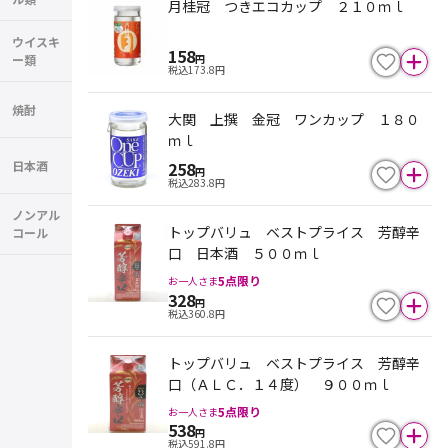
月桂冠 つきエコカップ ２１０ｍｌ
ウイスキ
158
ー類
円
税込
173.8
円
焼酎
大関 上撰 金冠 ワンカップ １８０
ｍｌ
日本酒
258
円
税込
283.8
円
ノンアル
トップバリュ ベストプライス 芳醇辛
コール
口 日本酒 ５００ｍｌ
5
点限り
お一人さま
328
円
税込
360.8
円
トップバリュ ベストプライス 芳醇辛
口（ＡＬＣ．１４度） ９００ｍｌ
5
点限り
お一人さま
538
円
税込
591.8
円