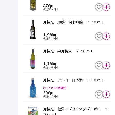
878
円
税込
965.8
円
月桂冠 鳳麟 純米吟醸 ７２０ｍｌ
1,980
円
税込
2,178
円
月桂冠 果月純米 ７２０ｍｌ
1,180
円
税込
1,298
円
月桂冠 アルゴ 日本酒 ３００ｍｌ
5
点限り
お一人さま
398
円
税込
437.8
円
月桂冠 糖質・プリン体ダブルゼロ ９
００ｍｌ