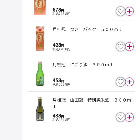
678
円
税込
745.8
円
月桂冠 つき パック ５００ｍｌ
428
円
税込
470.8
円
月桂冠 にごり酒 ３００ｍｌ
458
円
税込
503.8
円
月桂冠 山田錦 特別純米酒 ３００ｍ
ｌ
438
円
税込
481.8
円