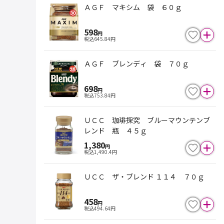
ＡＧＦ マキシム 袋 ６０ｇ
598
円
税込
645.84
円
ＡＧＦ ブレンディ 袋 ７０ｇ
698
円
税込
753.84
円
ＵＣＣ 珈琲探究 ブルーマウンテンブ
レンド 瓶 ４５ｇ
1,380
円
税込
1,490.4
円
ＵＣＣ ザ・ブレンド １１４ ７０ｇ
458
円
税込
494.64
円