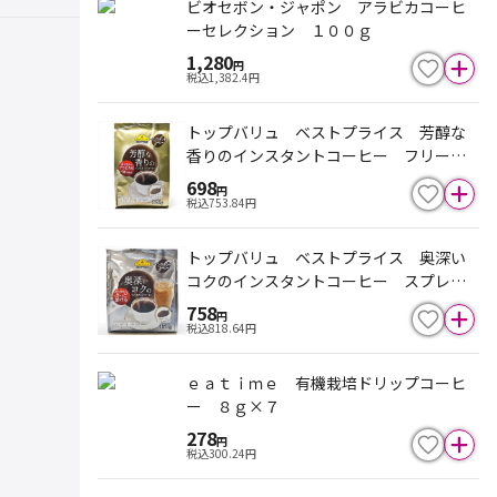
ビオセボン・ジャポン アラビカコーヒ
ーセレクション １００ｇ
1,280
円
税込
1,382.4
円
トップバリュ ベストプライス 芳醇な
香りのインスタントコーヒー フリーズ
ドライ １２０ｇ
698
円
税込
753.84
円
トップバリュ ベストプライス 奥深い
コクのインスタントコーヒー スプレー
ドライ １５０ｇ
758
円
税込
818.64
円
ｅａｔｉｍｅ 有機栽培ドリップコーヒ
ー ８ｇ×７
278
円
税込
300.24
円