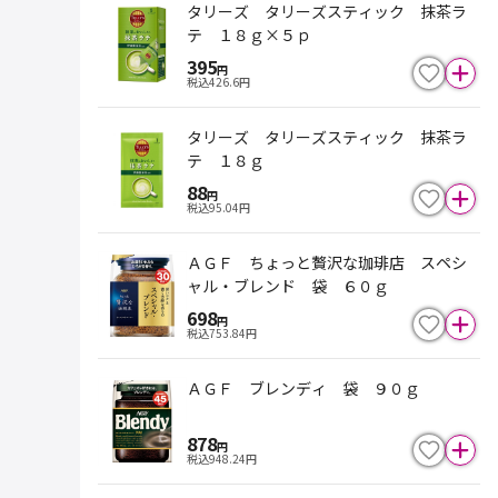
タリーズ タリーズスティック 抹茶ラ
テ １８ｇ×５ｐ
395
円
税込
426.6
円
タリーズ タリーズスティック 抹茶ラ
テ １８ｇ
88
円
税込
95.04
円
ＡＧＦ ちょっと贅沢な珈琲店 スペシ
ャル・ブレンド 袋 ６０ｇ
698
円
税込
753.84
円
ＡＧＦ ブレンディ 袋 ９０ｇ
878
円
税込
948.24
円