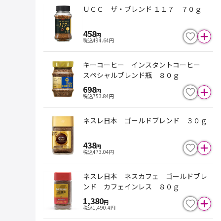
ＵＣＣ ザ・ブレンド １１７ ７０ｇ
458
円
税込
494.64
円
キーコーヒー インスタントコーヒー
スペシャルブレンド瓶 ８０ｇ
698
円
税込
753.84
円
ネスレ日本 ゴールドブレンド ３０ｇ
438
円
税込
473.04
円
ネスレ日本 ネスカフェ ゴールドブレ
ンド カフェインレス ８０ｇ
1,380
円
税込
1,490.4
円