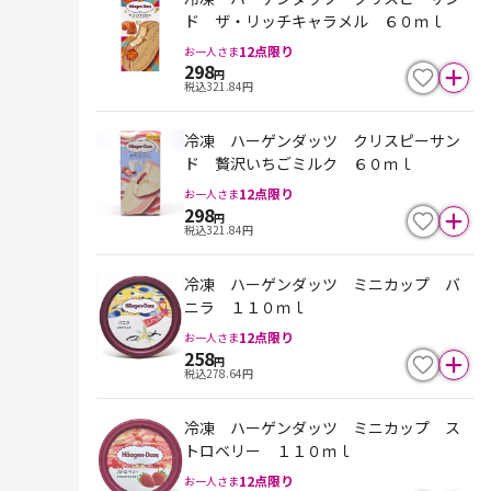
ド ザ・リッチキャラメル ６０ｍｌ
12
点限り
お一人さま
298
円
税込
321.84
円
冷凍 ハーゲンダッツ クリスピーサン
ド 贅沢いちごミルク ６０ｍｌ
12
点限り
お一人さま
298
円
税込
321.84
円
冷凍 ハーゲンダッツ ミニカップ バ
ニラ １１０ｍｌ
12
点限り
お一人さま
258
円
税込
278.64
円
冷凍 ハーゲンダッツ ミニカップ ス
トロベリー １１０ｍｌ
12
点限り
お一人さま