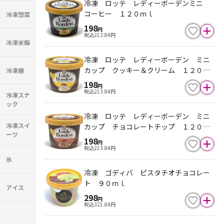
冷凍 ロッテ レディーボーデンミニ
コーヒー １２０ｍｌ
冷凍惣菜
198
円
税込
213.84
円
冷凍米飯
冷凍 ロッテ レディーボーデン ミニ
カップ クッキー＆クリーム １２０ｍ
冷凍麺
ｌ
198
円
税込
213.84
円
冷凍スナ
ック
冷凍 ロッテ レディーボーデン ミニ
冷凍スイ
カップ チョコレートチップ １２０ｍ
ーツ
ｌ
198
円
税込
213.84
円
氷
冷凍 ゴディバ ピスタチオチョコレー
ト ９０ｍｌ
アイス
298
円
税込
321.84
円