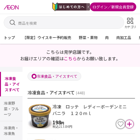
ログイン／新規会員登録
カテゴリ
トップ
【限定】ウイスキー予約販売
野菜・果物
肉
肉加工品
こちらは見学店舗です。
お届けエリアの確認は
こちら
からお願い致します。
冷凍食品・アイスすべて
冷凍食
品・アイ
スすべて
冷凍食品・アイスすべて
(
448
)
冷凍野
冷凍 ロッテ レディーボーデンミニ
菜・フル
バニラ １２０ｍｌ
ーツ
198
円
税込
213.84
円
冷凍肉・
冷凍魚