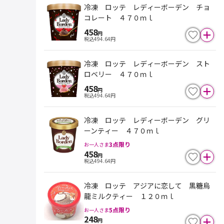
冷凍 ロッテ レディーボーデン チョ
コレート ４７０ｍｌ
458
円
税込
494.64
円
冷凍 ロッテ レディーボーデン スト
ロベリー ４７０ｍｌ
458
円
税込
494.64
円
冷凍 ロッテ レディーボーデン グリ
ーンティー ４７０ｍｌ
3
点限り
お一人さま
458
円
税込
494.64
円
冷凍 ロッテ アジアに恋して 黒糖烏
龍ミルクティー １２０ｍｌ
5
点限り
お一人さま
248
円