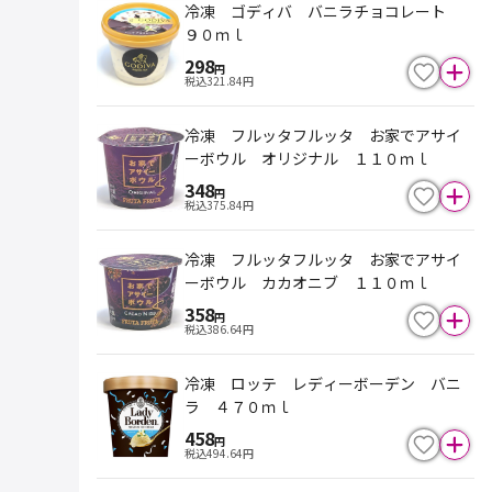
冷凍 ゴディバ バニラチョコレート
９０ｍｌ
298
円
税込
321.84
円
冷凍 フルッタフルッタ お家でアサイ
ーボウル オリジナル １１０ｍｌ
348
円
税込
375.84
円
冷凍 フルッタフルッタ お家でアサイ
ーボウル カカオニブ １１０ｍｌ
358
円
税込
386.64
円
冷凍 ロッテ レディーボーデン バニ
ラ ４７０ｍｌ
458
円
税込
494.64
円