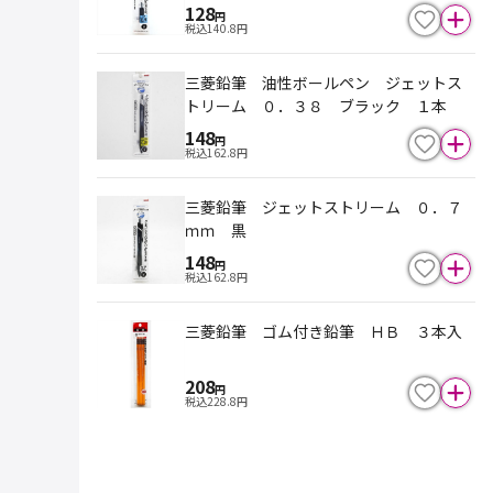
128
円
税込
140.8
円
三菱鉛筆 油性ボールペン ジェットス
トリーム ０．３８ ブラック １本
148
円
税込
162.8
円
三菱鉛筆 ジェットストリーム ０．７
ｍｍ 黒
148
円
税込
162.8
円
三菱鉛筆 ゴム付き鉛筆 ＨＢ ３本入
208
円
税込
228.8
円