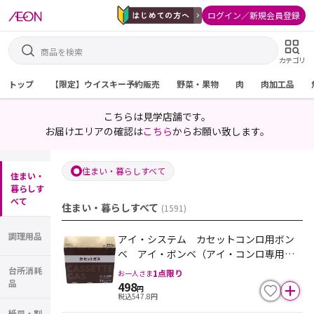
ログイン／新規会員登録
カテゴリ
トップ
【限定】ウイスキー予約販売
野菜・果物
肉
肉加工品
こちらは見学店舗です。
お届けエリアの確認は
こちら
からお願い致します。
住まい・暮らしすべて
住まい・
暮らしす
べて
住まい・暮らしすべて
(
1591
)
調理用品
アイ・システム カセットコンロ用ボン
ベ アイ・ボンベ（アイ・コンロ専用）
３本組
台所消耗
1
点限り
お一人さま
品
498
円
税込
547.8
円
紙皿・割