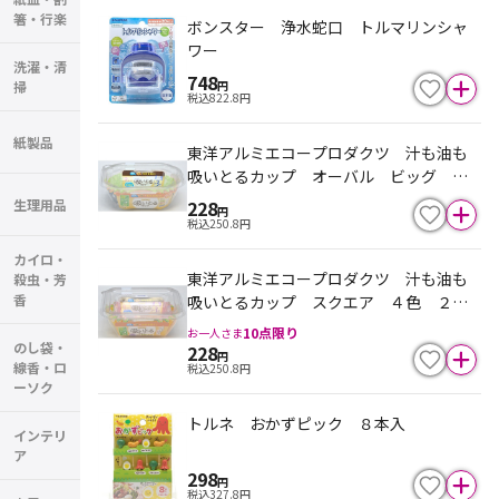
箸・行楽
ボンスター 浄水蛇口 トルマリンシャ
ワー
洗濯・清
748
円
掃
税込
822.8
円
紙製品
東洋アルミエコープロダクツ 汁も油も
吸いとるカップ オーバル ビッグ ４
色 ２２枚入
生理用品
228
円
税込
250.8
円
カイロ・
東洋アルミエコープロダクツ 汁も油も
殺虫・芳
香
吸いとるカップ スクエア ４色 ２２
枚入
10
点限り
お一人さま
のし袋・
228
円
線香・ロ
税込
250.8
円
ーソク
トルネ おかずピック ８本入
インテリ
ア
298
円
税込
327.8
円