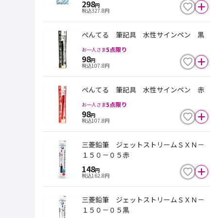
298
円
税込
327.8
円
ぺんてる 筆記具 水性サインペン 黒
5
点限り
お一人さま
98
円
税込
107.8
円
ぺんてる 筆記具 水性サインペン 赤
5
点限り
お一人さま
98
円
税込
107.8
円
三菱鉛筆 ジェットストリームＳＸＮ－
１５０－０５赤
148
円
税込
162.8
円
三菱鉛筆 ジェットストリームＳＸＮ－
１５０－０５黒