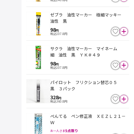
ゼブラ 油性マーカー 極細マッキー
油性 黒
98
円
税込
107.8
円
サクラ 油性マーカー マイネーム
細 油性 黒 ＹＫ＃４９
98
円
税込
107.8
円
パイロット フリクション替芯０５
黒 ３パック
328
円
税込
360.8
円
ぺんてる ペン修正液 ＸＥＺＬ２１－
Ｗ
5
点限り
お一人さま