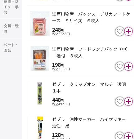
家電・Ｄ
ＩＹ・手
芸
江戸川物産 パックス デリカフードケ
ース Ｓサイズ ６枚入
文具・玩
248
円
具
税込
272.8
円
ペット・
江戸川物産 フードランチパック（中）
園芸
箸付 ３枚入
198
円
税込
217.8
円
ゼブラ クリップオン マルチ 透明
１本
448
円
税込
492.8
円
ゼブラ 油性マーカー ハイマッキー
油性 黒
128
円
税込
140.8
円