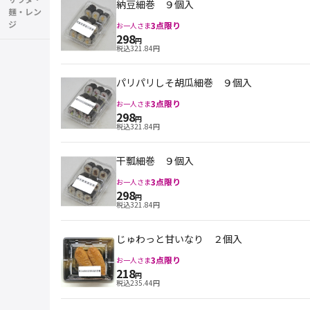
納豆細巻 ９個入
麺・レン
ジ
3
点限り
お一人さま
298
円
税込
321.84
円
パリパリしそ胡瓜細巻 ９個入
3
点限り
お一人さま
298
円
税込
321.84
円
干瓢細巻 ９個入
3
点限り
お一人さま
298
円
税込
321.84
円
じゅわっと甘いなり ２個入
3
点限り
お一人さま
218
円
税込
235.44
円