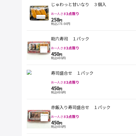
じゅわっと甘いなり ３個入
3
点限り
お一人さま
258
円
税込
278.64
円
助六寿司 １パック
3
点限り
お一人さま
450
円
税込
486
円
寿司盛合せ １パック
3
点限り
お一人さま
450
円
税込
486
円
赤飯入り寿司盛合せ １パック
3
点限り
お一人さま
450
円
税込
486
円