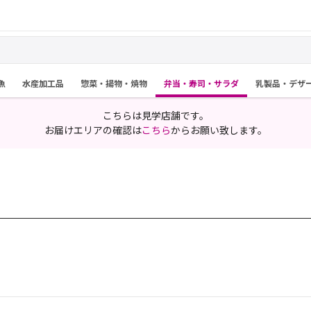
魚
水産加工品
惣菜・揚物・焼物
弁当・寿司・サラダ
乳製品・デザ
こちらは見学店舗です。
お届けエリアの確認は
こちら
からお願い致します。