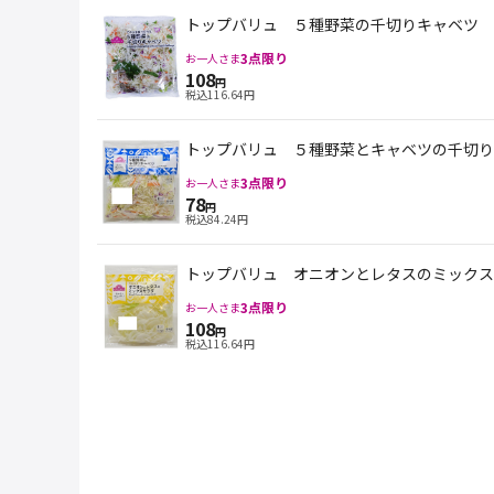
トップバリュ ５種野菜の千切りキャベツ 
3
点限り
お一人さま
108
円
税込
116.64
円
トップバリュ ５種野菜とキャベツの千切り
3
点限り
お一人さま
78
円
税込
84.24
円
トップバリュ オニオンとレタスのミックス
3
点限り
お一人さま
108
円
税込
116.64
円