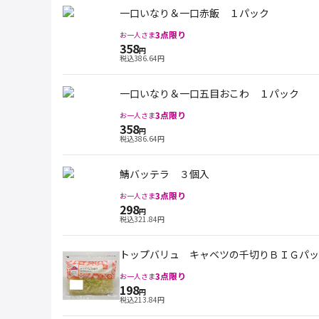
一口いなり＆一口赤飯 １パック
3
点限り
お一人さま
358
円
税込
386.64
円
一口いなり＆一口五目おこわ １パック
3
点限り
お一人さま
358
円
税込
386.64
円
鯖バッテラ ３個入
3
点限り
お一人さま
298
円
税込
321.84
円
トップバリュ キャベツの千切りＢＩＧパッ
3
点限り
お一人さま
198
円
税込
213.84
円