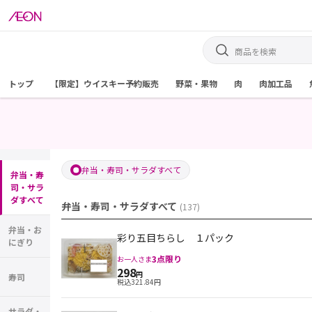
トップ
【限定】ウイスキー予約販売
野菜・果物
肉
肉加工品
弁当・寿司・サラダすべて
弁当・寿
司・サラ
ダすべて
弁当・寿司・サラダすべて
(
137
)
弁当・お
彩り五目ちらし １パック
にぎり
3
点限り
お一人さま
298
円
寿司
税込
321.84
円
サラダ・