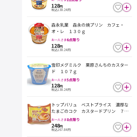
128
円
税込
138.24
円
森永乳業 森永の焼プリン カフェ・
オ・レ １３０ｇ
6
点限り
お一人さま
128
円
税込
138.24
円
雪印メグミルク 栗原さんちのカスター
ド １０７ｇ
5
点限り
お一人さま
128
円
税込
138.24
円
トップバリュ ベストプライス 濃厚な
たまごのコク カスタードプリン ７０
ｇ×４個入
8
点限り
お一人さま
248
円
税込
267.84
円