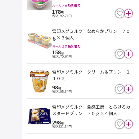
5
点限り
お一人さま
178
円
税込
192.24
円
雪印メグミルク なめらかプリン ７０
ｇ×３個入
6
点限り
お一人さま
158
円
税込
170.64
円
雪印メグミルク クリーム＆プリン １
１０ｇ
98
円
税込
105.84
円
雪印メグミルク 食感工房 とろけるカ
スタードプリン ７０ｇ×４個入
298
円
税込
321.84
円