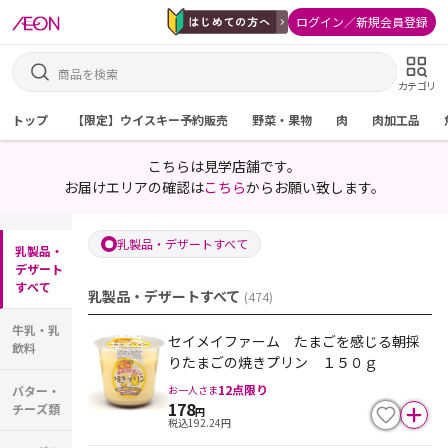
ログイン／新規会員登録
カテゴリ
トップ
【限定】ウイスキー予約販売
野菜・果物
肉
肉加工品
こちらは見学店舗です。
お届けエリアの確認は
こちら
からお願い致します。
乳製品・デザートすべて
乳製品・
デザート
すべて
乳製品・デザートすべて
(
474
)
牛乳・乳
セイメイファーム たまごを感じる朝採
飲料
りたまごの焼きプリン １５０ｇ
12
点限り
お一人さま
バター・
178
チーズ類
円
税込
192.24
円