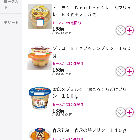
ヨーグル
ト
トーラク Ｂｒｕｌｅｅクレームブリュ
レ ８８ｇ＋２．５ｇ
デザート
5
点限り
お一人さま
198
円
税込
213.84
円
グリコ Ｂｉｇプッチンプリン １６０
ｇ
12
点限り
お一人さま
158
円
税込
170.64
円
雪印メグミルク 濃とろくちどけプリ
ン １１０ｇ
10
点限り
お一人さま
138
円
税込
149.04
円
森永乳業 森永の焼プリン １４０ｇ
12
点限り
お一人さま