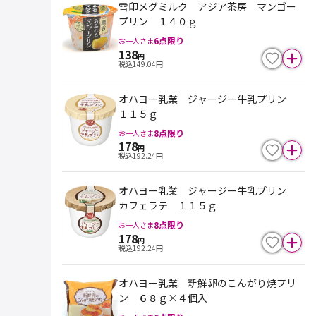
雪印メグミルク アジア茶房 マンゴー
プリン １４０ｇ
6
点限り
お一人さま
138
円
税込
149.04
円
オハヨー乳業 ジャージー牛乳プリン
１１５ｇ
8
点限り
お一人さま
178
円
税込
192.24
円
オハヨー乳業 ジャージー牛乳プリン
カフェラテ １１５ｇ
8
点限り
お一人さま
178
円
税込
192.24
円
オハヨー乳業 新鮮卵のこんがり焼プリ
ン ６８ｇ×４個入