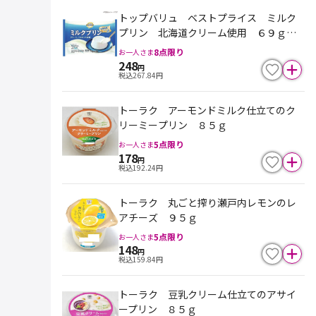
トップバリュ ベストプライス ミルク
プリン 北海道クリーム使用 ６９ｇ×
４個入
8
点限り
お一人さま
248
円
税込
267.84
円
トーラク アーモンドミルク仕立てのク
リーミープリン ８５ｇ
5
点限り
お一人さま
178
円
税込
192.24
円
トーラク 丸ごと搾り瀬戸内レモンのレ
アチーズ ９５ｇ
5
点限り
お一人さま
148
円
税込
159.84
円
トーラク 豆乳クリーム仕立てのアサイ
ープリン ８５ｇ