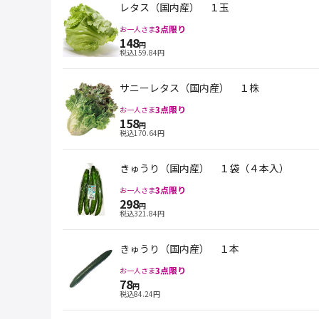
レタス（国内産） １玉
3
点限り
お一人さま
148
円
税込
159.84
円
サニーレタス（国内産） １株
3
点限り
お一人さま
158
円
税込
170.64
円
きゅうり（国内産） １袋（４本入）
3
点限り
お一人さま
298
円
税込
321.84
円
きゅうり（国内産） １本
3
点限り
お一人さま
78
円
税込
84.24
円