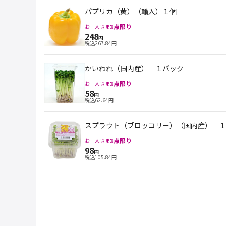
パプリカ（黄）（輸入）１個
3
点限り
お一人さま
248
円
税込
267.84
円
かいわれ（国内産） １パック
3
点限り
お一人さま
58
円
税込
62.64
円
スプラウト（ブロッコリー）（国内産） １
3
点限り
お一人さま
98
円
税込
105.84
円