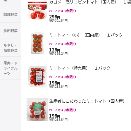
カゴメ 高リコピントマト（国内産） １袋
3
点限り
お一人さま
調理野菜
298
円
税込
321.84
円
季節野菜
ミニトマト（小）（国内産） １パック
3
点限り
お一人さま
もやし・
128
簡便野菜
円
税込
138.24
円
果実・ド
ミニトマト（特売用） １パック
ライフル
ーツ
3
点限り
お一人さま
198
円
税込
213.84
円
生産者にこだわったミニトマト（国内産） 
3
点限り
お一人さま
198
円
税込
213.84
円