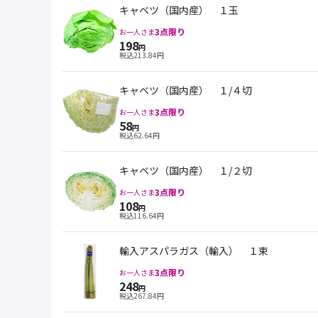
キャベツ（国内産） １玉
3
点限り
お一人さま
198
円
税込
213.84
円
キャベツ（国内産） １/４切
3
点限り
お一人さま
58
円
税込
62.64
円
キャベツ（国内産） １/２切
3
点限り
お一人さま
108
円
税込
116.64
円
輸入アスパラガス（輸入） １束
3
点限り
お一人さま
248
円
税込
267.84
円