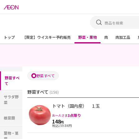
トップ
【限定】ウイスキー予約販売
野菜・果物
肉
肉加工品
野菜すべて
野菜すべ
て
野菜すべて
(
156
)
サラダ野
菜
トマト（国内産） １玉
3
点限り
お一人さま
根菜類
148
円
税込
159.84
円
葉物・茎
菜