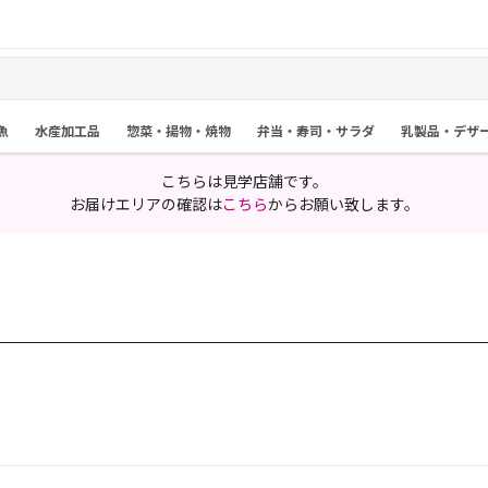
魚
水産加工品
惣菜・揚物・焼物
弁当・寿司・サラダ
乳製品・デザ
こちらは見学店舗です。
お届けエリアの確認は
こちら
からお願い致します。