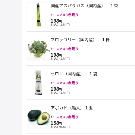
国産アスパラガス（国内産） １束
3
点限り
お一人さま
198
円
税込
213.84
円
ブロッコリー（国内産） １株
3
点限り
お一人さま
198
円
税込
213.84
円
セロリ（国内産） １袋
3
点限り
お一人さま
198
円
税込
213.84
円
アボカド（輸入）１玉
3
点限り
お一人さま
158
円
税込
170.64
円