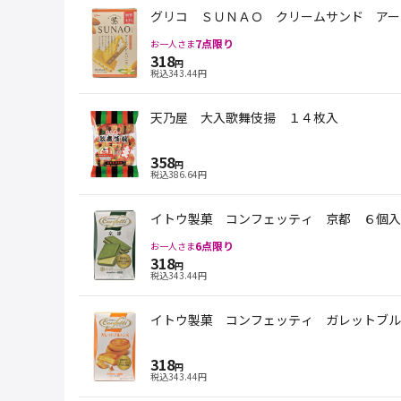
グリコ ＳＵＮＡＯ クリームサンド アー
7
点限り
お一人さま
318
円
税込
343.44
円
天乃屋 大入歌舞伎揚 １４枚入
358
円
税込
386.64
円
イトウ製菓 コンフェッティ 京都 ６個入
6
点限り
お一人さま
318
円
税込
343.44
円
イトウ製菓 コンフェッティ ガレットブル
318
円
税込
343.44
円