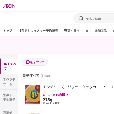
トップ
【限定】ウイスキー予約販売
野菜・果物
肉
肉加工品
菓子すべて
菓子すべ
て
菓子すべて
(
1208
)
手作りデ
ザート
モンデリーズ リッツ クラッカー Ｓ １
10
点限り
生菓子・
お一人さま
218
半生菓子
円
税込
235.44
円
お菓子