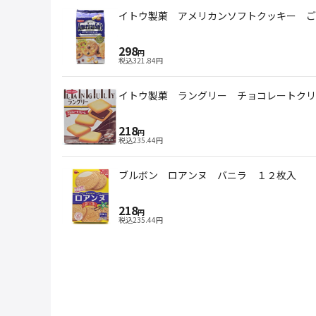
イトウ製菓 アメリカンソフトクッキー ご
298
円
税込
321.84
円
イトウ製菓 ラングリー チョコレートクリ
218
円
税込
235.44
円
ブルボン ロアンヌ バニラ １２枚入
218
円
税込
235.44
円