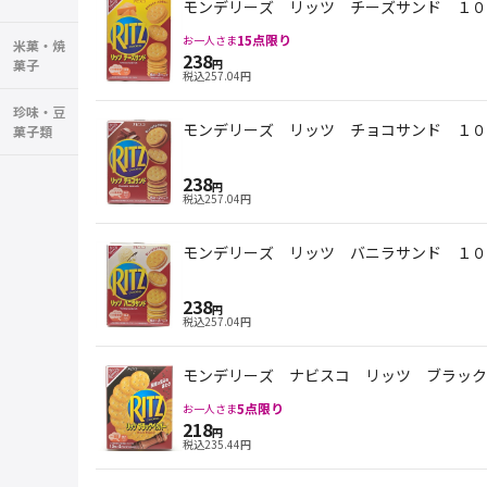
モンデリーズ リッツ チーズサンド １０
15
点限り
お一人さま
米菓・焼
238
菓子
円
税込
257.04
円
珍味・豆
モンデリーズ リッツ チョコサンド １０
菓子類
238
円
税込
257.04
円
モンデリーズ リッツ バニラサンド １０
238
円
税込
257.04
円
モンデリーズ ナビスコ リッツ ブラック
5
点限り
お一人さま
218
円
税込
235.44
円