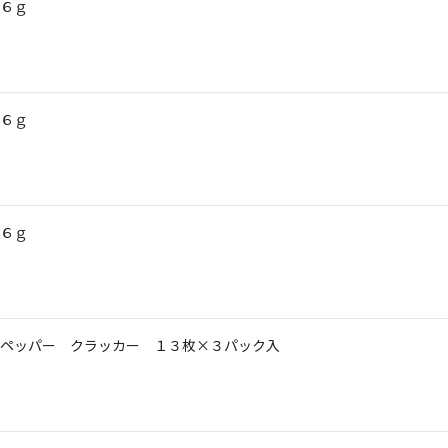
６ｇ
６ｇ
６ｇ
ペッパー クラッカー １３枚×３パック入