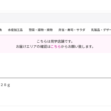
魚
水産加工品
惣菜・揚物・焼物
弁当・寿司・サラダ
乳製品・デザ
こちらは見学店舗です。
お届けエリアの確認は
こちら
からお願い致します。
２８ｇ