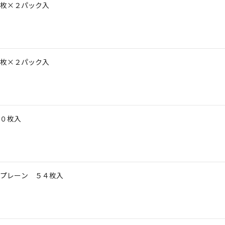
枚×２パック入
枚×２パック入
０枚入
プレーン ５４枚入