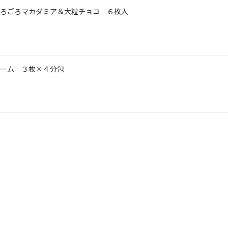
ろごろマカダミア＆大粒チョコ ６枚入
ーム ３枚×４分包