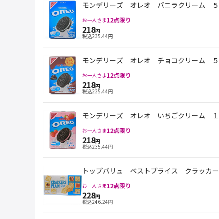
モンデリーズ オレオ バニラクリーム ５
12
点限り
お一人さま
218
円
税込
235.44
円
モンデリーズ オレオ チョコクリーム ５
12
点限り
お一人さま
218
円
税込
235.44
円
モンデリーズ オレオ いちごクリーム １
12
点限り
お一人さま
218
円
税込
235.44
円
トップバリュ ベストプライス クラッカー
12
点限り
お一人さま
228
円
税込
246.24
円